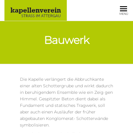
KAPELLE
MENÜ
STRASS IM
ATTERGAU
Bauwerk
Die Kapelle verlängert die Abbruchkante
einer alten Schottergrube und wirkt dadurch
in beruhigendem Ensemble wie ein Zeig gen
Himmel. Gespitzter Beton dient dabei als
Fundament und statisches Tragwerk, soll
aber auch einen Ausläufer der früher
abgebauten Konglomerat- Schotterwände
symbolisieren.