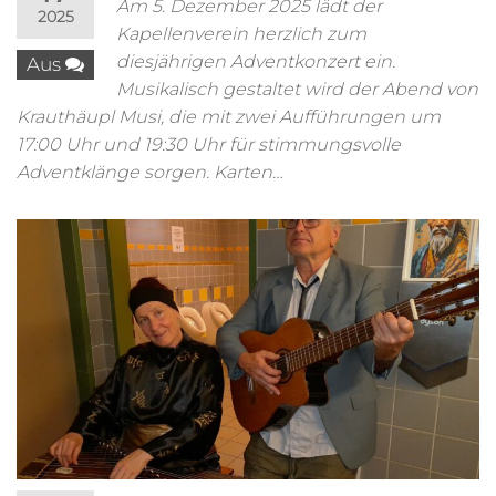
Am 5. Dezember 2025 lädt der
2025
Kapellenverein herzlich zum
diesjährigen Adventkonzert ein.
Aus
Musikalisch gestaltet wird der Abend von
Krauthäupl Musi, die mit zwei Aufführungen um
17:00 Uhr und 19:30 Uhr für stimmungsvolle
Adventklänge sorgen. Karten…