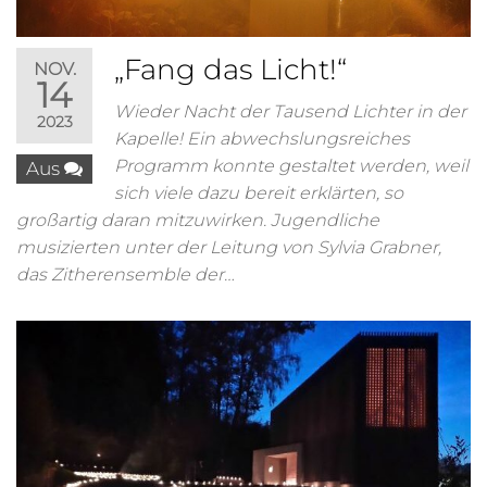
„Fang das Licht!“
NOV.
14
Wieder Nacht der Tausend Lichter in der
2023
Kapelle! Ein abwechslungsreiches
Programm konnte gestaltet werden, weil
Aus
sich viele dazu bereit erklärten, so
großartig daran mitzuwirken. Jugendliche
musizierten unter der Leitung von Sylvia Grabner,
das Zitherensemble der…