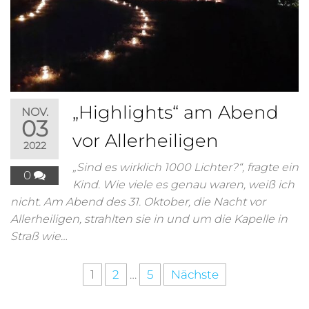
„Highlights“ am Abend
NOV.
03
vor Allerheiligen
2022
„Sind es wirklich 1000 Lichter?“, fragte ein
0
Kind. Wie viele es genau waren, weiß ich
nicht. Am Abend des 31. Oktober, die Nacht vor
Allerheiligen, strahlten sie in und um die Kapelle in
Straß wie…
1
2
…
5
Nächste