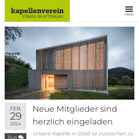
KAPELLE
MENÜ
STRASS IM
ATTERGAU
Neue Mitglieder sind
FEB.
29
herzlich eingeladen
2024
Unsere Kapelle in Straß ist inzwischen zu
Aus