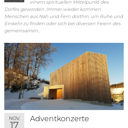
einem spirituellen Mittelpunkt des
Dorfes geworden. Immer wieder kommen
Menschen aus Nah und Fern dorthin, um Ruhe und
Einkehr zu finden oder sich bei diversen Feiern des
gemeinsamen…
Adventkonzerte
NOV.
17