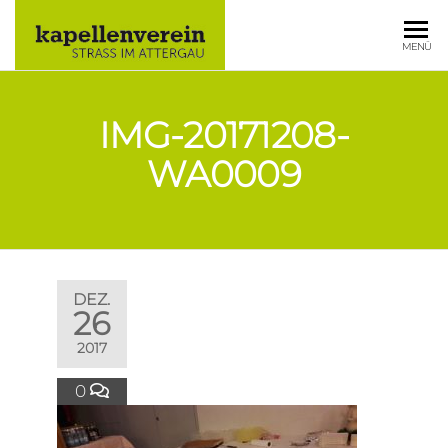
KAPELLE
MENÜ
STRASS IM
ATTERGAU
IMG-20171208-
WA0009
DEZ.
26
2017
0