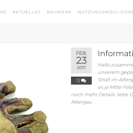
ME
AKTUELLES
BAUWERK
NUTZUNGSMÖGLICHK
Informat
FEB.
23
Hallo zusammen,
2017
unserem gepla
Straß im Atter
0
es ja Mitte Fe
noch mehr Details. liebe 
Attergau