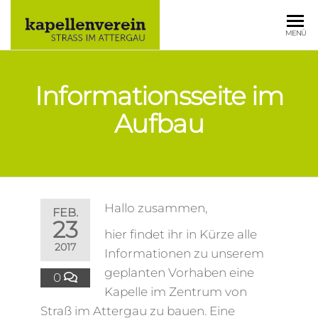
KAPELLE
MENÜ
STRASS IM
ATTERGAU
Informationsseite im
Aufbau
Hallo zusammen,
FEB.
23
hier findet ihr in Kürze alle
2017
Informationen zu unserem
geplanten Vorhaben eine
0
Kapelle im Zentrum von
Straß im Attergau zu bauen. Eine