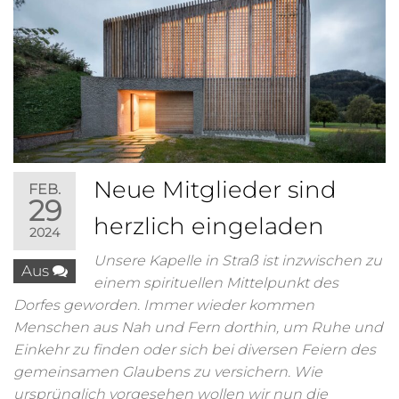
Neue Mitglieder sind
FEB.
29
herzlich eingeladen
2024
Unsere Kapelle in Straß ist inzwischen zu
Aus
einem spirituellen Mittelpunkt des
Dorfes geworden. Immer wieder kommen
Menschen aus Nah und Fern dorthin, um Ruhe und
Einkehr zu finden oder sich bei diversen Feiern des
gemeinsamen Glaubens zu versichern. Wie
ursprünglich vorgesehen wollen wir nun die