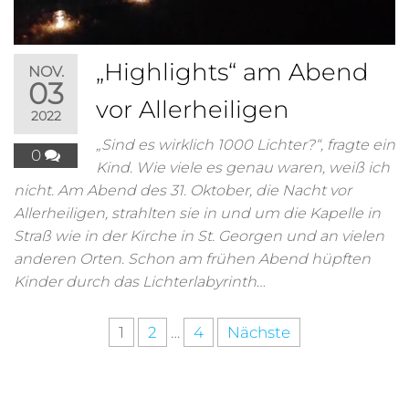
„Highlights“ am Abend
NOV.
03
vor Allerheiligen
2022
„Sind es wirklich 1000 Lichter?“, fragte ein
0
Kind. Wie viele es genau waren, weiß ich
nicht. Am Abend des 31. Oktober, die Nacht vor
Allerheiligen, strahlten sie in und um die Kapelle in
Straß wie in der Kirche in St. Georgen und an vielen
anderen Orten. Schon am frühen Abend hüpften
Kinder durch das Lichterlabyrinth…
1
2
…
4
Nächste