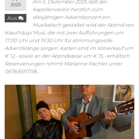
Am 5. Dezember 2025 lädt der
2025
Kapellenverein herzlich zum
diesjährigen Adventkonzert ein.
Aus
Musikalisch gestaltet wird der Abend von
Krauthäupl Musi, die mit zwei Aufführungen um
17:00 Uhr und 19:30 Uhr für stimmungsvolle
Adventklänge sorgen. Karten sind im Vorverkauf um
€ 12,- sowie an der Abendkasse um € 15,- erhältlich.
Reservierungen nimmt Marianne Pachler unter
0676/6917118…