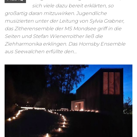
sich viele dazu bereit erklärten, so
großartig daran mitzuwirken. Jugendliche
musizierten unter der Leitung von Sylvia Grabner,
das Zitherensemble der MS Mondsee griff in die
Seiten und Stefan Wienerroither ließ die
Ziehharmonika erklingen. Das Hornsby Ensemble
aus Seewalchen erfüllte den…