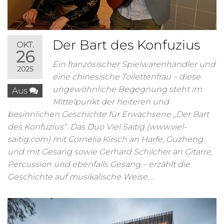
Der Bart des Konfuzius
OKT.
26
Ein französischer Spielwarenhändler und
2025
eine chinesische Toilettenfrau – diese
ungewöhnliche Begegnung steht im
Aus
Mittelpunkt der heiteren und
besinnlichen Geschichte für Erwachsene „Der Bart
des Konfuzius“. Das Duo Viel Saitig (www.viel-
saitig.com) mit Cornelia Kirsch an Harfe, Guzheng
und mit Gesang sowie Gerhard Schilcher an Gitarre,
Percussion und ebenfalls Gesang – erzählt die
Geschichte auf musikalische Weise.…