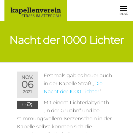
KAPELLE
MENÜ
STRASS IM
ATTERGAU
Nacht der 1000 Lichter
Erstmals gab es heuer auch
NOV.
06
in der Kapelle Straß „
Die
Nacht der 1000 Lichter
“.
2021
Mit einem Lichterlabyrinth
0
„in der Gruabn“ und bei
stimmungsvollem Kerzenschein in der
Kapelle selbst konnten sich die