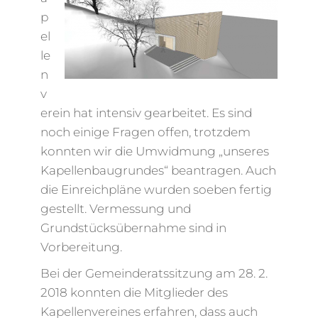
p
el
le
n
v
erein hat intensiv gearbeitet. Es sind
noch einige Fragen offen, trotzdem
konnten wir die Umwidmung „unseres
Kapellenbaugrundes“ beantragen. Auch
die Einreichpläne wurden soeben fertig
gestellt. Vermessung und
Grundstücksübernahme sind in
Vorbereitung.
Bei der Gemeinderatssitzung am 28. 2.
2018 konnten die Mitglieder des
Kapellenvereines erfahren, dass auch