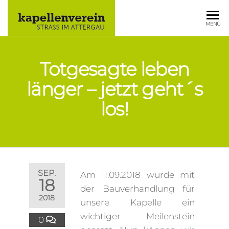
KAPELLE
MENÜ
STRASS IM
ATTERGAU
Totgesagte leben
länger – jetzt geht´s
los!
SEP.
Am 11.09.2018 wurde mit
18
der Bauverhandlung für
2018
unsere Kapelle ein
wichtiger Meilenstein
0